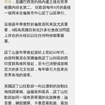
華會
，是繼巴西里約熱內盧之後在世界
範圍內排名第二。 狂歡節每年8月的最後
一個周末在倫敦市中心諾丁山區舉行。
這個嘉年華會對於倫敦居民來說尤其重
要，#因為英國目前在許多社會政治問題
上存在的分歧比以往任何時候都要嚴
重。
諾丁山嘉年華會起源於上世紀60年代，
由當時聚居在英國倫敦諾丁山街區的西
印度群島移民發起，至今已演變成規模
宏大的多元文化節，每年吸引大批來自
世界各地的遊客。
英國諾丁山狂歡節一向以濃郁的加勒比
海情調著稱。論服裝和面具，諾丁山狂
歡節如同一場奇異華麗的化妝舞會；論
音樂，鋼鼓樂隊、卡裏普索歌曲、索加