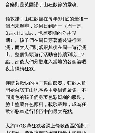
音樂則是英國諾丁山狂歡節的靈魂。
倫敦諾丁山狂歡節在每年8月底的最後一
個周末舉辦，從周日到周一（周一是
Bank Holiday，也是英國的公共假
期）。孩子們在周日穿著盛裝遊行表
演，而大人們則緊跟其後在周一遊行演
出。整個街頭遊行活動會持續到晚上9
點，然後人們分散進入當地的各個酒吧
夜店繼續狂歡。
伴隨著歡快的拉丁舞曲節奏，狂歡人群
開始向諾丁山地區各主要街道聚集，不
同膚色的孩子們身著色彩斑斕的服裝，
臉上塗著各色顏料，載歌載舞，成為狂
歡節彩車遊行隊伍中的最大亮點。
大約100多萬狂歡者湧上倫敦西區的諾丁
山街頭，慶祝這個歐洲規模最大的街頭