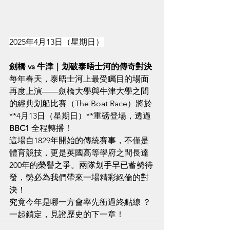
2025年4月13日（星期日）
劍橋 vs 牛津｜划破泰晤士河的傳奇對決
每年春天，泰晤士河上最受矚目的場面
再度上演——劍橋大學與牛津大學之間
的經典划船比賽（The Boat Race）將於
**4月13日（星期日）**重磅登場，透過 
BBC1
 全程轉播！
這場自1829年開始的傳統賽事，不僅是
體育競技，更是英國高等學府之間長達
200年的榮譽之爭。兩隊划手早已蓄勢待
發，勢必為我們帶來一場精彩絕倫的對
決！
究竟今年是哪一方會率先衝過終點線 ？
一起鎖定，見證歷史的下一章！