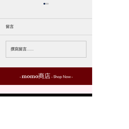
留言
為什麼是藍色？
BLUE BATTLE 百年
撰寫留言......
momo
商店
-
- Shop Now -
ABOUT
EXPERIENCE
首 頁
購物說明