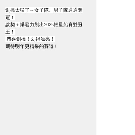
劍橋太猛了～女子隊、男子隊通通奪
冠！
默契＋爆發力划出2025輕量船賽雙冠
王！
 恭喜劍橋！划得漂亮！
期待明年更精采的賽道 ! 