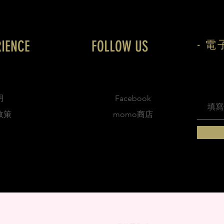
RIENCE
FOLLOW US
- 電
明
Facebook
政策
momo商店