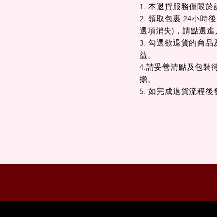
1. 本退貨服務僅
2. 領取包裹 24
選項消失)，請點選
3. 勾選欲退貨的
益。
4.請妥善清點及包
擔。
5. 如完成退貨流