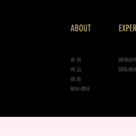
ABOUT
EXPE
首 頁
購物說
商 品
隱私權
聯 絡
關於儂特