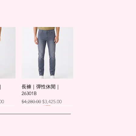
45.7
106.5
106.5
47
48.2
111.5
111.5
49.5
50.8
116.5
116.5
52
，請以實物為主。
快速瀏覽
｜
長褲｜彈性休閒｜
26301B
格
一般價格
促銷價格
00
$4,280.00
$3,425.00