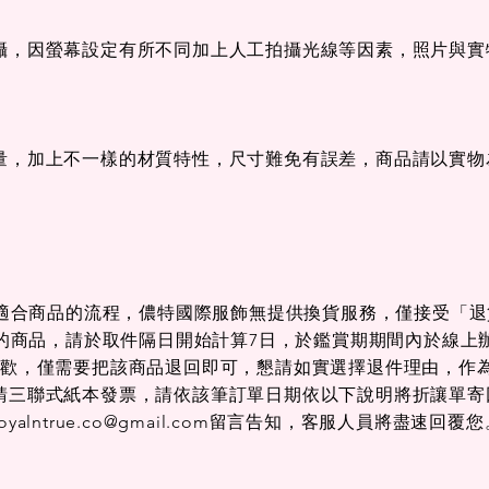
攝，因螢幕設定有所不同加上人工拍攝光線等因素，照片與實
快速瀏覽
快速瀏覽
快速瀏覽
快速瀏覽
快速瀏覽
快速瀏覽
彈性休閒｜
POLO衫｜
短褲｜五分褲｜26503E
短袖｜POLO衫｜
短褲｜五分褲｜26
短袖｜POLO衫
36
26221C53
26220C88
一般價格
促銷價格
一般價格
促銷價
$3,280.00
$2,625.00
$3,280.00
$2,625.
格
格
促銷價格
促銷價格
一般價格
促銷價格
一般價格
促銷價
00
00
$3,185.00
$3,665.00
$4,580.00
$3,665.00
$4,580.00
$3,665.
量，加上不一樣的材質特性，尺寸難免有誤差，商品請以實物
取得適合商品的流程，儂特國際服飾無提供換貨服務，僅接受「
合的商品，請於取件隔日開始計算7日，於鑑賞期期間內於線上
喜歡，僅需要把該商品退回即可，懇請如實選擇退件理由，作
請三聯式紙本發票，請依該筆訂單日期依以下說明將折讓單寄
oyalntrue.co@gmail.com
留言告知，客服人員將盡速回覆您