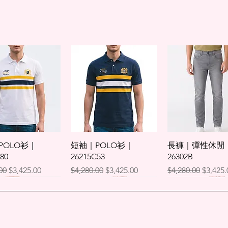
L
72.5
XL
75
XXL
75
*尺寸表僅供參考
快速瀏覽
快速瀏覽
快速瀏覽
POLO衫｜
短袖｜POLO衫｜
長褲｜彈性休閒
80
26215C53
26302B
格
促銷價格
一般價格
促銷價格
一般價格
促銷價
00
$3,425.00
$4,280.00
$3,425.00
$4,280.00
$3,425.