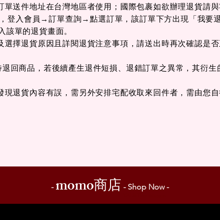
限於訂單送件地址在台灣地區者使用；國際包裹如欲辦理退貨請
小時後，登入會員→訂單查詢→點選訂單，該訂單下方出現「我要
進入該單的退貨畫面。
商品及選擇退貨原因且詳閱退貨注意事項，請送出時再次確認是
裝待退回商品，若後續產生退件短損、退錯訂單之異常，其衍生
程後發現退貨內容有誤，需另外安排宅配收取來回件者，需由您
momo
商店
-
- Shop Now -
YAL&TR
UE 儂特國際服飾