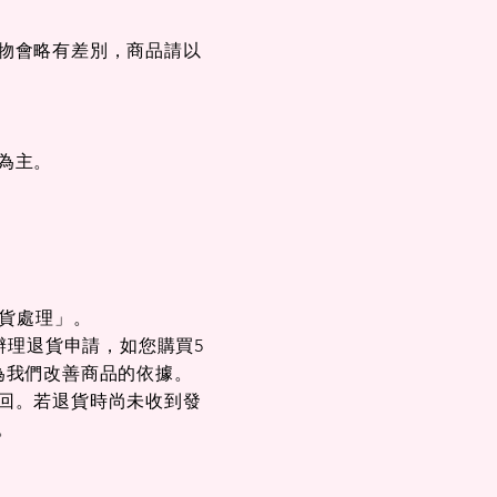
物會略有差別，商品
​請
以
快速瀏覽
快速瀏覽
502E
｜
短褲｜五分褲｜26501E
短袖｜POLO衫｜
26222C83
格
一般價格
促銷價格
00
$3,280.00
$2,625.00
格
一般價格
促銷價格
00
$3,980.00
$3,185.00
為主。
退貨處理」。
辦理退貨申請，如您購買5
為我們改善商品的依據。
回。若退貨時尚未收到發
。