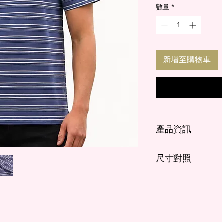
數量
*
新增至購物車
產品資訊
版型：
短袖、寬鬆
尺寸對照
材質:
30%尼龍纖維
抗皺、好整理、耐
cm
衣長
乾、不易吸水
M
70
產地:
台灣