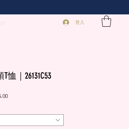
登入
ECT
恤｜26131C53
促
5.00
銷
價
格