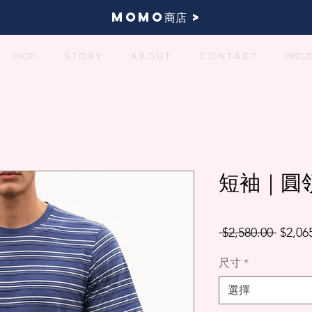
momo商店 >
SHOP
S T O R Y
A B O U T
C O N T A C T
PROJ
短袖｜圓領T
一
 $2,580.00 
$2,06
般
尺寸
*
價
格
選擇