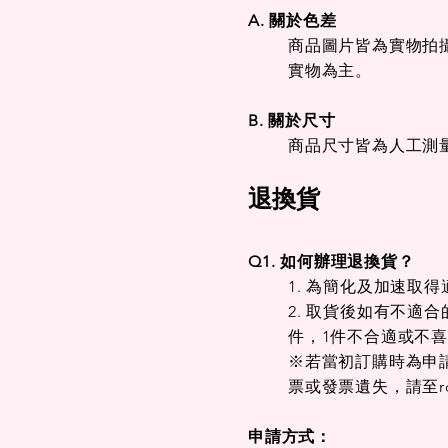
A. 關於色差
商品圖片皆為實物拍
實物為主。
快速瀏覽
快速瀏覽
快速瀏覽
長褲｜彈性休閒｜
短袖｜POLO衫｜
短袖｜POLO衫｜
長褲｜
短袖｜
26304B
26219C43
26222C53
26308B
26218C
B. 關於尺寸
一般價格
一般價格
一般價格
促銷價格
促銷價格
促銷價格
一般價
一般價
$3,980.00
$4,580.00
$3,980.00
$3,185.00
$3,665.00
$3,185.00
$3,980.
$4,580.
商品尺寸皆為人工測
退
換
貨
Q1. 如何辦理退換貨？
1. 為簡化及加速
2. 取貨後如有不適
件，1件不合適或不
※若當初訂購時為申
票或發票遺失，請至
r
申請方式：