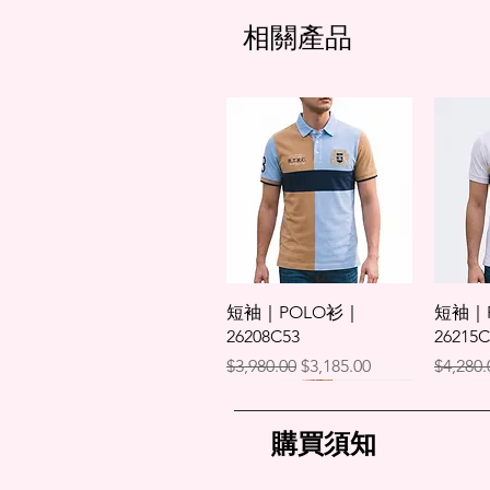
相關產品
快速瀏覽
短袖｜POLO衫｜
短袖｜
26208C53
26215C
一般價格
促銷價格
一般價
$3,980.00
$3,185.00
$4,280.
購買須知