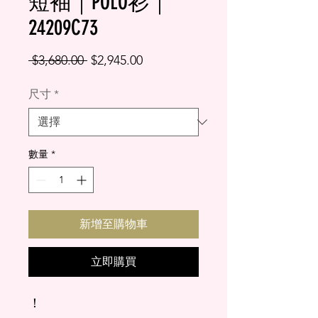
短袖｜POLO衫｜
24209C73
一
促
 $3,680.00 
$2,945.00
般
銷
尺寸
*
價
價
格
格
數量
*
新增至購物車
立即購買
！