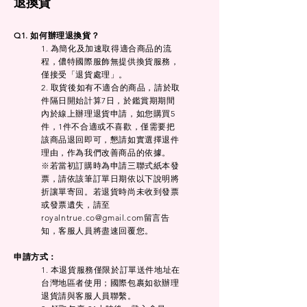
退
換
貨
Q1. 如何辦理退換貨？
1. 為簡化及加速取得適合商品的流
程，儂特國際服飾無提供換貨服務，
僅接受「退貨處理」。
2. 取貨後如有不適合的商品，請於取
件隔日開始計算7日，於鑑賞期期間
內於線上辦理退貨申請，如您購買5
件，1件不合適或不喜歡，僅需要把
該商品退回即可，懇請如實選擇退件
理由，作為我們改善商品的依據。
※若當初訂購時為申請三聯式紙本發
票，請依該筆訂單日期依以下說明將
折讓單寄回。若退貨時尚未收到發票
或發票遺失，請至
royalntrue.co@gmail.com
留言告
知，客服人員將盡速回覆您。
申請方式：
1. 本退貨服務僅限於訂單送件地址在
台灣地區者使用；國際包裹如欲辦理
退貨請與客服人員聯繫。