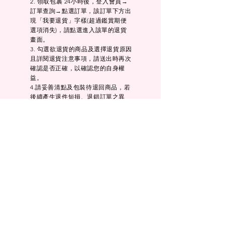
2. 領取包裹 24小時後，登入會員→
訂單查詢→點選訂單，該訂單下方出
現「我要退貨」字樣(超過鑑賞期便
選項消失)，請點選進入該單的退貨
畫面。
3. 勾選欲退貨的商品及選擇退貨原因
且詳閱退貨注意事項，請送出時再次
確認是否正確，以確認您的自身權
益。
4.請妥善清點及包裝待退回商品，若
後續產生退件短損、退錯訂單之異
常，其衍生的費用需請消費者自行負
擔。
5. 如完成退貨流程後發現退貨內容有
誤，需另外安排宅配收取來回件者，
需由您自行負擔來回件取貨運費。
momo
商店
-
- Shop Now -