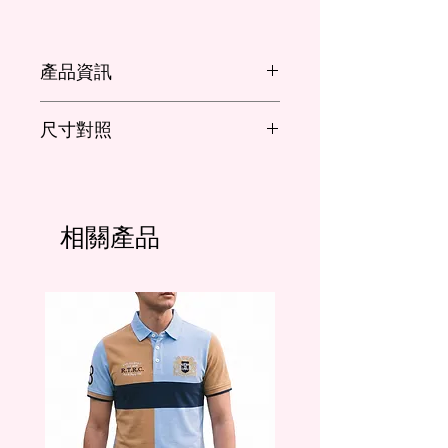
產品資訊
版型：短袖、寬鬆
尺寸對照
材質:
棉 55％
cm
衣
肩
胸寬
下擺
袖
聚酯纖維 45％
長
寬
長
相關產品
M
70
43.2
101.5
101.5
44.5
L
72.5
45.7
106.5
106.5
47
XL
75
48.2
111.5
111.5
49.5
XXL
75
50.8
116.5
116.5
52
*尺寸表僅供參考，請以實物為