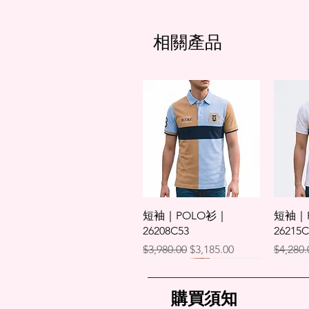
相關產品
快速瀏覽
短袖｜POLO衫｜
短袖｜
26208C53
26215C
一般價格
促銷價格
一般價
$3,980.00
$3,185.00
$4,280.
購買須知