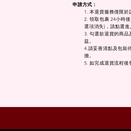
申請方式：
1. 本退貨服務僅
2. 領取包裹 24
選項消失)，請點選
3. 勾選欲退貨的
益。
4.請妥善清點及包
擔。
5. 如完成退貨流