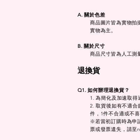
A. 關於色差
商品圖片皆為實物拍
實物為主。
快速瀏覽
快速瀏覽
快速瀏覽
長褲｜彈性休閒｜
短袖｜POLO衫｜
短袖｜POLO衫｜
長褲｜
短袖｜
26304B
26219C43
26222C53
26308B
26218C
B. 關於尺寸
一般價格
一般價格
一般價格
促銷價格
促銷價格
促銷價格
一般價
一般價
$3,980.00
$4,580.00
$3,980.00
$3,185.00
$3,665.00
$3,185.00
$3,980.
$4,580.
商品尺寸皆為人工測
退
換
貨
Q1. 如何辦理退換貨？
1. 為簡化及加速
2. 取貨後如有不適
件，1件不合適或不
※若當初訂購時為申
票或發票遺失，請至
r