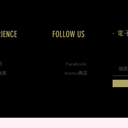
RIENCE
FOLLOW US
- 電
明
Facebook
政策
momo商店