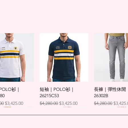
L
72.5
產地：中國
XL
75
XXL
75
*尺寸表僅供參考
快速瀏覽
快速瀏覽
快速瀏覽
POLO衫｜
短袖｜POLO衫｜
長褲｜彈性休閒
80
26215C53
26302B
格
促銷價格
一般價格
促銷價格
一般價格
促銷價
00
$3,425.00
$4,280.00
$3,425.00
$4,280.00
$3,425.