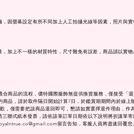
攝，因螢幕設定有所不同加上人工拍攝光線等因素，照片與實
快速瀏覽
快速瀏覽
快速瀏覽
快速瀏覽
快速瀏覽
快速瀏覽
彈性休閒｜
POLO衫｜
短褲｜五分褲｜26503E
短袖｜POLO衫｜
短褲｜五分褲｜26
短袖｜POLO衫
36
26221C53
26220C88
一般價格
促銷價格
一般價格
促銷價
$3,280.00
$2,625.00
$3,280.00
$2,625.
格
格
促銷價格
促銷價格
一般價格
促銷價格
一般價格
促銷價
00
00
$3,185.00
$3,665.00
$4,580.00
$3,665.00
$4,580.00
$3,665.
量，加上不一樣的材質特性，尺寸難免有誤差，商品請以實物
取得適合商品的流程，儂特國際服飾無提供換貨服務，僅接受「
合的商品，請於取件隔日開始計算7日，於鑑賞期期間內於線上
喜歡，僅需要把該商品退回即可，懇請如實選擇退件理由，作
請三聯式紙本發票，請依該筆訂單日期依以下說明將折讓單寄
oyalntrue.co@gmail.com
留言告知，客服人員將盡速回覆您