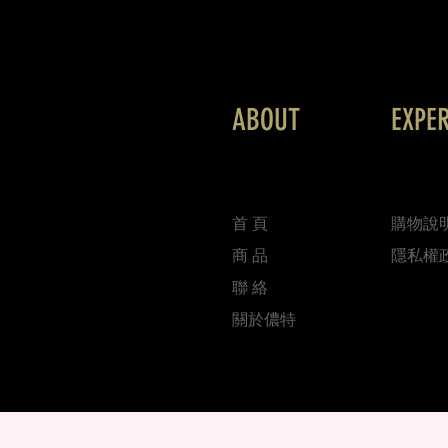
ABOUT
EXPE
首 頁
購物說
商 品
隱私權
聯 絡
關於儂特