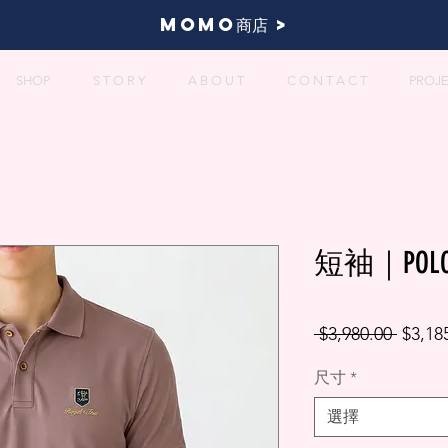
momo商店 >
SHOP
S T O R Y
A B O U T
C O N T A C T
PROJ
短袖｜POLO
一
 $3,980.00 
$3,18
般
尺寸
*
價
格
選擇