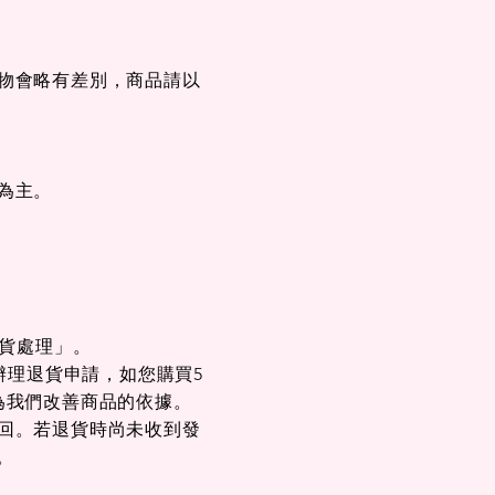
物會略有差別，商品
​請
以
快速瀏覽
快速瀏覽
502E
｜
短褲｜五分褲｜26501E
短袖｜POLO衫｜
26222C83
格
一般價格
促銷價格
00
$3,280.00
$2,625.00
格
一般價格
促銷價格
00
$3,980.00
$3,185.00
為主。
退貨處理」。
辦理退貨申請，如您購買5
為我們改善商品的依據。
回。若退貨時尚未收到發
。