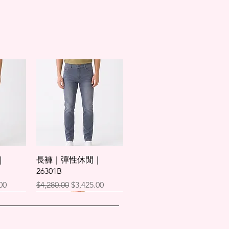
45.7
106.5
106.5
47
48.2
111.5
111.5
49.5
50.8
116.5
116.5
52
，請以實物為主。
快速瀏覽
｜
長褲｜彈性休閒｜
26301B
格
一般價格
促銷價格
00
$4,280.00
$3,425.00