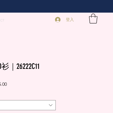
登入
ECT
衫｜26222C11
促
5.00
銷
價
格