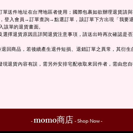
限於訂單送件地址在台灣地區者使用；國際包裹如欲辦理退貨請
小時後，登入會員→訂單查詢→點選訂單，該訂單下方出現「我要
進入該單的退貨畫面。
商品及選擇退貨原因且詳閱退貨注意事項，請送出時再次確認是
裝待退回商品，若後續產生退件短損、退錯訂單之異常，其衍生
程後發現退貨內容有誤，需另外安排宅配收取來回件者，需由您
momo
商店
-
- Shop Now -
YAL&TR
UE 儂特國際服飾