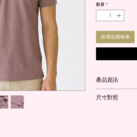
數量
*
新增至購物車
產品資訊
版型：
短袖、寬鬆
尺寸對照
材質:
100%聚酯纖
● 涼感科技，吸濕
cm
衣長
● 有效隔離紫外線
●7A抗菌科技，貼
M
70
● 絲滑觸感，垂感