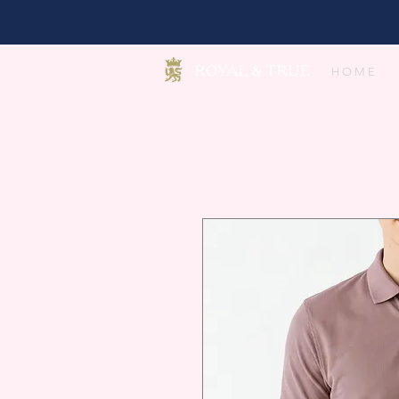
H O M E