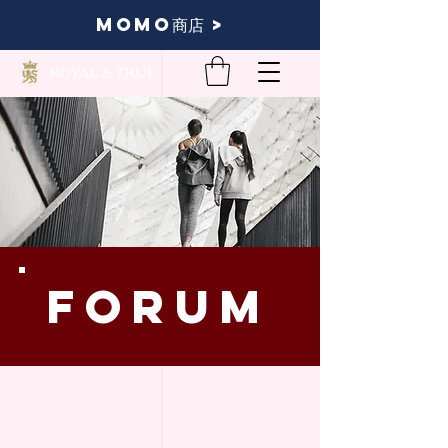
momo商店 >
FORUM