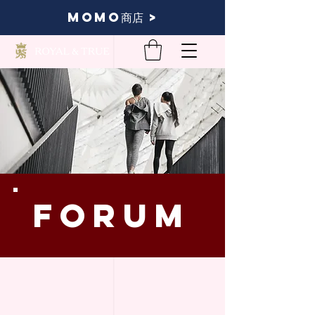
momo商店 >
FORUM