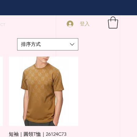
登入
ECT
排序方式
快速瀏覽
短袖｜圓領T恤｜26124C73