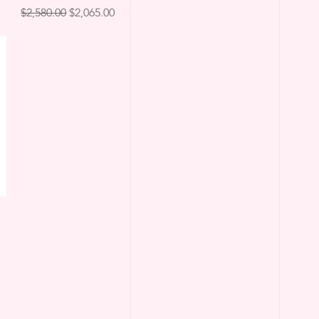
一般價格
促銷價格
$2,580.00
$2,065.00